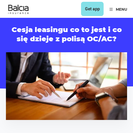
Get app
MENU
Cesja leasingu co to jest i co
się dzieje z polisą OC/AC?