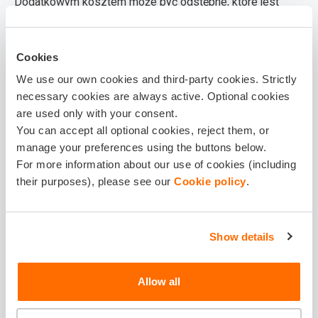
Dodatkowym kosztem może być odstępne, które jest
formą rekompensaty dla dotychczasowego
leasingobiorcy.
Cookies
Jedną z korzyści cesji leasingu jest możliwość uzyskania
We use our own cookies and third-party cookies. Strictly
necessary cookies are always active. Optional cookies
dodatkowych funduszy poprzez odstępne, co może być
are used only with your consent.
atrakcyjną opcją dla leasingobiorcy. Ważne jest, aby
You can accept all optional cookies, reject them, or
dokładnie przeanalizować wszystkie koszty i korzyści
manage your preferences using the buttons below.
związane z cesją leasingu przed podjęciem decyzji.
For more information about our use of cookies (including
their purposes), please see our
Cookie policy
.
Odstępne leasingu
Odstępne w kontekście cesji leasingu samochodu to
Show details
różnica między sumą wszystkich pozostałych do spłaty
rat a wartością rynkową samochodu. Wysokość
Allow all
odstępnego często zależy od wartości rynkowej
przekazywanego pojazdu i sumy pozostałych rat. Większy