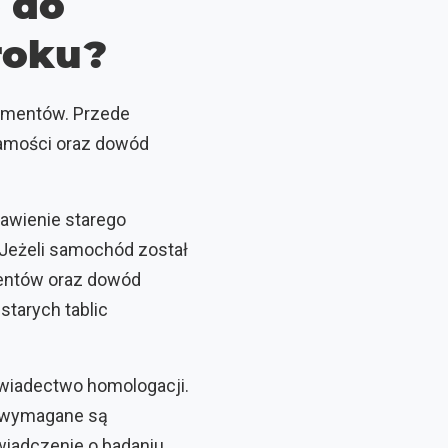
 do
roku?
kumentów. Przede
samości oraz dowód
awienie starego
 Jeżeli samochód został
entów oraz dowód
starych tablic
wiadectwo homologacji.
 wymagane są
wiadczenie o badaniu