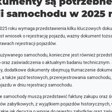
kumenty są potrzebne
cji samochodu w 2025 
2025 roku wymaga przedstawienia kilku kluczowych do
st wniosek o rejestrację pojazdu, ważny dokument toż
rawach rejestracji pojazdów.
i używanego samochodu, konieczne jest również przedst
 oraz zaświadczenia o aktualnym badaniu technicznym.
cy, dodatkowe dokumenty obejmują tłumaczenie dokum
a, a także jazd testowych, przerejestrowania samochodu, 
pojazdu w dniu rejestracji samochodu.
e samochody muszą przedstawić fakturę zakupu oraz ś
w zabytkowych, z wyjątkiem pojazdów historycznych,
kie jak decyzja o wpisie do rejestru zabytków oraz zaś