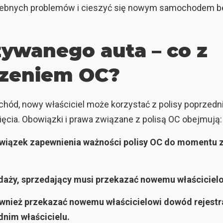
zebnych problemów i cieszyć się nowym samochodem b
ywanego auta – co z
czeniem OC?
ód, nowy właściciel może korzystać z polisy poprzedni
ęcia. Obowiązki i prawa związane z polisą OC obejmują:
wiązek zapewnienia ważności polisy OC do momentu z
daży, sprzedający musi przekazać nowemu właścicielo
wnież przekazać nowemu właścicielowi dowód rejestr
dnim właścicielu.