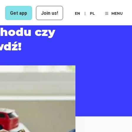
Get app
Join us!
EN
PL
MENU
chodu czy
wdź!