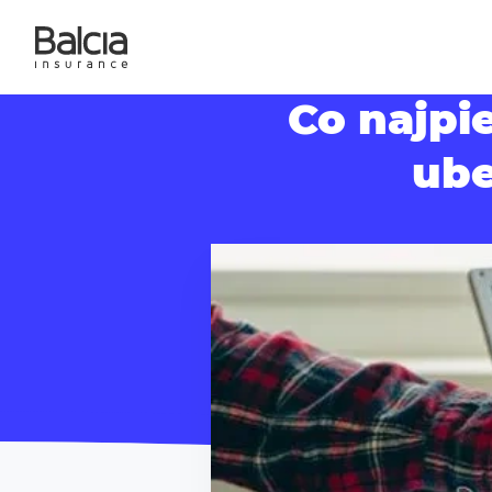
Co najpi
ube