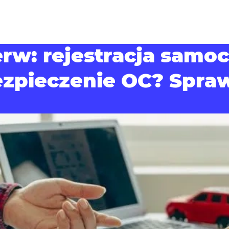
erw: rejestracja samo
zpieczenie OC? Spra