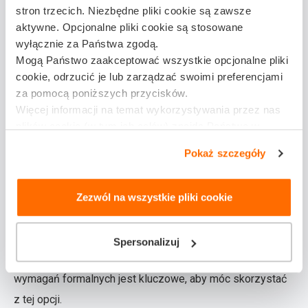
Dodatkowo, warto przygotować dokumentację zdjęciową
stron trzecich. Niezbędne pliki cookie są zawsze
uszkodzeń, która pomoże w ocenie wysokości szkody
aktywne. Opcjonalne pliki cookie są stosowane
przez ubezpieczyciela.
wyłącznie za Państwa zgodą.
Mogą Państwo zaakceptować wszystkie opcjonalne pliki
Naprawa pojazdu i samochód zastępczy
cookie, odrzucić je lub zarządzać swoimi preferencjami
za pomocą poniższych przycisków.
Niektórzy ubezpieczyciele oferują możliwość wynajmu
Więcej informacji na temat wykorzystywania przez nas
samochodu zastępczego na czas naprawę pojazdu
plików cookie (w tym ich celów) znajdą Państwo w
naszej
Polityce plików cookie
uszkodzonego w ramach polisy AC. Możliwość ta zależy
Pokaż szczegóły
od warunków umowy AC i dostępności takiej opcji w
danym towarzystwie ubezpieczeniowym.
Zezwól na wszystkie pliki cookie
Warto upewnić się, że wykupione zostały odpowiednie
rozszerzenia w polisie, które umożliwiają wynajem
Spersonalizuj
samochodu zastępczego na czas naprawy. Spełnienie
wymagań formalnych jest kluczowe, aby móc skorzystać
z tej opcji.