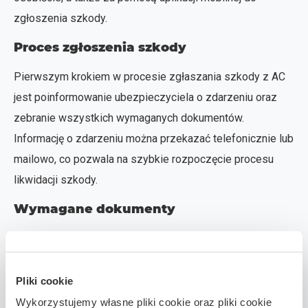
zgłoszenia szkody.
Proces zgłoszenia szkody
Pierwszym krokiem w procesie zgłaszania szkody z AC
jest poinformowanie ubezpieczyciela o zdarzeniu oraz
zebranie wszystkich wymaganych dokumentów.
Informację o zdarzeniu można przekazać telefonicznie lub
mailowo, co pozwala na szybkie rozpoczęcie procesu
likwidacji szkody.
Wymagane dokumenty
Do zgłoszenia szkody z AC zazwyczaj potrzebny jest
dowód rejestracyjny pojazdu, który potwierdza prawo
własności pojazdu zgłoszonego do ubezpieczenia.
Pliki cookie
Wykorzystujemy własne pliki cookie oraz pliki cookie