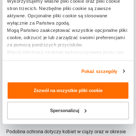
Wykorzystujemy własne pliki cookie oraz pliki cookie
stron trzecich. Niezbędne pliki cookie są zawsze
Jeżeli pracujesz na umowę o dzieło lub nie masz
aktywne. Opcjonalne pliki cookie są stosowane
żadnego zatrudnienia i nie jesteś zarejestrowany jako
wyłącznie za Państwa zgodą.
Mogą Państwo zaakceptować wszystkie opcjonalne pliki
bezrobotny, nie przysługuje Ci automatyczne prawo
cookie, odrzucić je lub zarządzać swoimi preferencjami
do ubezpieczenia zdrowotnego.
za pomocą poniższych przycisków.
Więcej informacji na temat wykorzystywania przez nas
Zgodnie z polskim prawem, młodzi ludzie mają
plików cookie (w tym ich celów) znajdą Państwo w
zapewnione ubezpieczenie zdrowotne do ukończenia 26.
naszej
Polityce plików cookie
Pokaż szczegóły
roku życia, pod warunkiem, że kontynuują naukę.
Ubezpieczenie obejmuje zarówno uczniów szkół średnich,
jak i studentów szkół wyższych. Prawo do ubezpieczenia
Zezwól na wszystkie pliki cookie
zdrowotnego w tej grupie wiekowej wynika bezpośrednio
z ustawy o świadczeniach opieki zdrowotnej
Spersonalizuj
finansowanych ze środków publicznych.
Podobna ochrona dotyczy kobiet w ciąży oraz w okresie