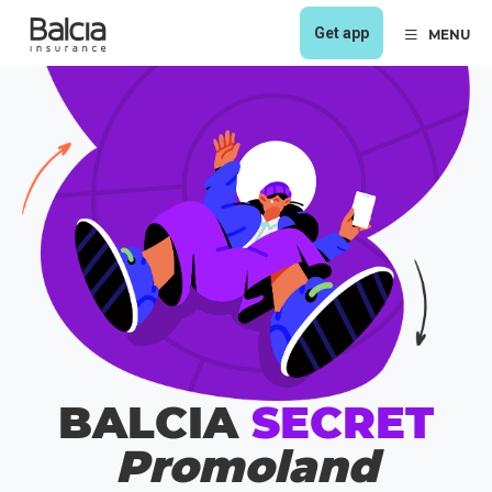
Get app
MENU
BALCIA
SECRET
Promoland