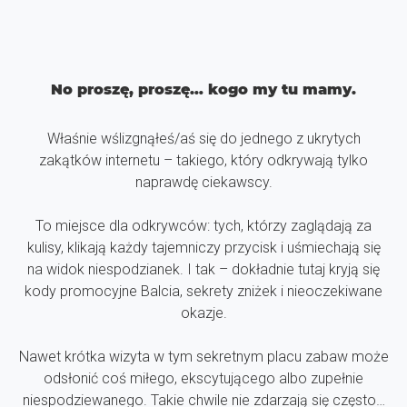
No proszę, proszę… kogo my tu mamy.
Właśnie wślizgnąłeś/aś się do jednego z ukrytych
zakątków internetu – takiego, który odkrywają tylko
naprawdę ciekawscy.
To miejsce dla odkrywców: tych, którzy zaglądają za
kulisy, klikają każdy tajemniczy przycisk i uśmiechają się
na widok niespodzianek. I tak – dokładnie tutaj kryją się
kody promocyjne Balcia, sekrety zniżek i nieoczekiwane
okazje.
Nawet krótka wizyta w tym sekretnym placu zabaw może
odsłonić coś miłego, ekscytującego albo zupełnie
niespodziewanego. Takie chwile nie zdarzają się często…