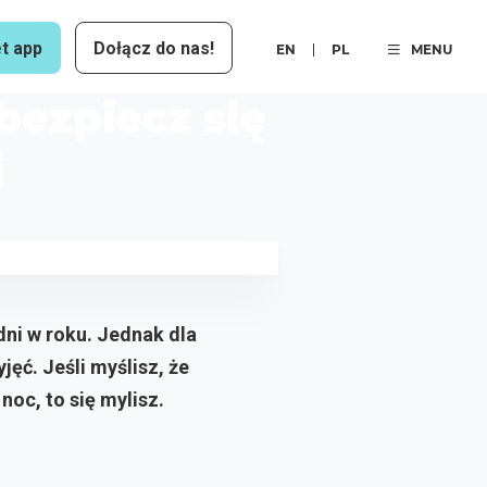
t app
Dołącz do nas!
EN
PL
MENU
ezpiecz się
i
ni w roku. Jednak dla
jęć. Jeśli myślisz, że
oc, to się mylisz.