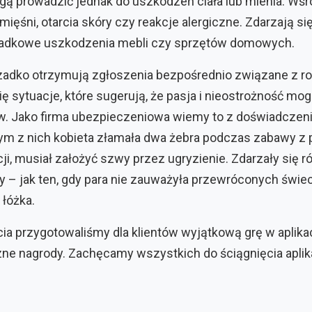
ą prowadzić jednak do uszkodzeń ciała lub mienia. Wś
mięśni, otarcia skóry czy reakcje alergiczne. Zdarzają s
ypadkowe uszkodzenia mebli czy sprzętów domowych.
zadko otrzymują zgłoszenia bezpośrednio związane z 
ię sytuacje, które sugerują, że pasja i nieostrożność mo
. Jako firma ubezpieczeniowa wiemy to z doświadczeni
ym z nich kobieta złamała dwa żebra podczas zabawy z pa
i, musiał założyć szwy przez ugryzienie. Zdarzały się r
 – jak ten, gdy para nie zauważyła przewróconych świec
 łóżka.
ia przygotowaliśmy dla klientów wyjątkową grę w aplikacj
 nagrody. Zachęcamy wszystkich do ściągnięcia aplikacj