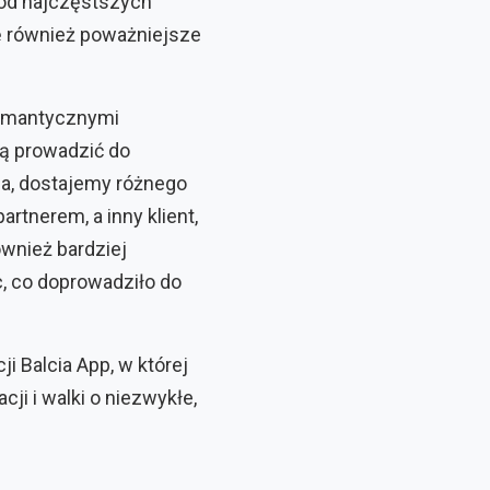
ród najczęstszych
ię również poważniejsze
romantycznymi
gą prowadzić do
a, dostajemy różnego
rtnerem, a inny klient,
ównież bardziej
, co doprowadziło do
i Balcia App, w której
i i walki o niezwykłe,