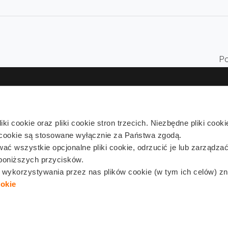
Po
i cookie oraz pliki cookie stron trzecich. Niezbędne pliki cook
Zapi
 cookie są stosowane wyłącznie za Państwa zgodą.
 wszystkie opcjonalne pliki cookie, odrzucić je lub zarządza
j adres e-mail wyrażam zgodę na otrzymywanie od Balcia informacji handlowych w ty
poniższych przycisków.
drogą elektroniczną.
t wykorzystywania przez nas plików cookie (w tym ich celów) z
ookie
Klauzula informacyjna
Polityka prywatności i cookies
Regulam