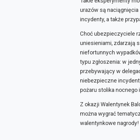
Takie eksperymenty mog
urazów są naciągnięcia 
incydenty, a także prz
Choć ubezpieczyciele r
uniesieniami, zdarzają s
niefortunnych wypadków
typu zgłoszenia: w jedn
przebywający w delegacj
niebezpieczne incydenty
pożaru stolika nocnego i
Z okazji Walentynek Balc
można wygrać tematyczne
walentynkowe nagrody!