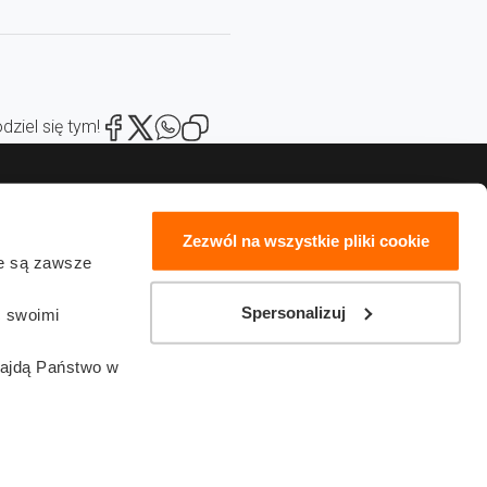
dziel się tym!
Zezwól na wszystkie pliki cookie
ie są zawsze
sz się
19800
Spersonalizuj
ć swoimi
m marketing
najdą Państwo w
in świadczenia usług drogą elektroniczną
Oswiadczenie o Dostepnosci