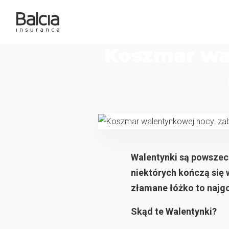
Koszmar wa
Walentynki są powszec
niektórych kończą się wi
złamane łóżko to najgo
Skąd te Walentynki?