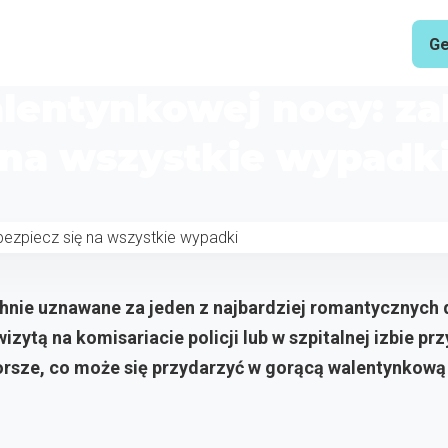
Ge
lentynkowej nocy: zab
na wszystkie wypadk
hnie uznawane za jeden z najbardziej romantycznych d
zytą na komisariacie policji lub w szpitalnej izbie przy
rsze, co może się przydarzyć w gorącą walentynkową n