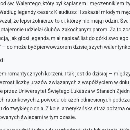
od św. Walentego, który był kapłanem i męczennikiem ży
Według legendy cesarz Klaudiusz II zakazał młodym m
ał, że lepsi żołnierze to ci, którzy nie mają rodzin. Św.
potajemnie udzielał ślubów zakochanym parom. Za to zos
ją, jak głosi legenda, miał napisać list do córki swojego
 – co może być pierwowzorem dzisiejszych walentynko
ki
em romantycznych korzeni. I tak jest do dzisiaj — międz
zrost liczby urazów związanych z współżyciem w dniu
e przez Uniwersytet Świętego Łukasza w Stanach Zjedn
łach ratunkowych z powodu obrażeń odniesionych podcza
u do zwykłego dnia. Z kolei amerykańska straż pożarna
owanych świecami w tym czasie.