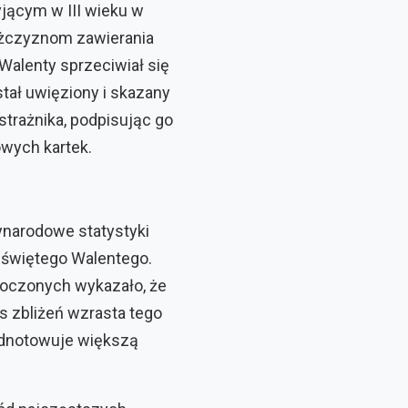
jącym w III wieku w
ężczyznom zawierania
 Walenty sprzeciwiał się
tał uwięziony i skazany
 strażnika, podpisując go
wych kartek.
ynarodowe statystyki
 świętego Walentego.
oczonych wykazało, że
s zbliżeń wzrasta tego
 odnotowuje większą