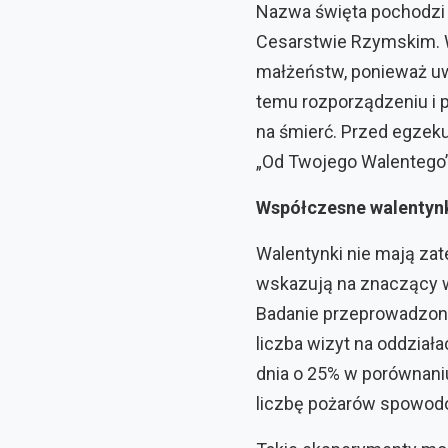
Nazwa święta pochodzi 
Cesarstwie Rzymskim. 
małżeństw, ponieważ uważ
temu rozporządzeniu i 
na śmierć. Przed egzekuc
„Od Twojego Walentego”
Współczesne walentyn
Walentynki nie mają zat
wskazują na znaczący w
Badanie przeprowadzon
liczba wizyt na oddzia
dnia o 25% w porównani
liczbę pożarów spowod