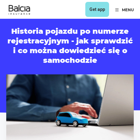
Get app
MENU
Historia pojazdu po numerze
rejestracyjnym - jak sprawdzić
i co można dowiedzieć się o
samochodzie