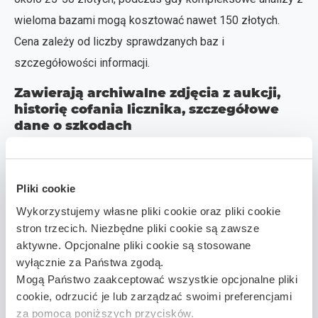
wieloma bazami mogą kosztować nawet 150 złotych.
Cena zależy od liczby sprawdzanych baz i
szczegółowości informacji.
Zawierają archiwalne zdjęcia z aukcji,
historię cofania licznika, szczegółowe
dane o szkodach
Płatne usługi często dysponują archiwalnymi zdjęciami
pojazdu z aukcji czy portali sprzedażowych. Pozwala to
Pliki cookie
zobaczyć stan samochodu w różnych okresach i
Wykorzystujemy własne pliki cookie oraz pliki cookie
zweryfikować deklaracje sprzedawcy. Serwisy te
stron trzecich. Niezbędne pliki cookie są zawsze
wykrywają także przypadki cofania liczników, analizując
aktywne. Opcjonalne pliki cookie są stosowane
niespójności w zgłaszanych przebiegach.
wyłącznie za Państwa zgodą.
Mogą Państwo zaakceptować wszystkie opcjonalne pliki
Weryfikują pojazdy w bazach
cookie, odrzucić je lub zarządzać swoimi preferencjami
amerykańskich, kanadyjskich i
za pomocą poniższych przycisków.