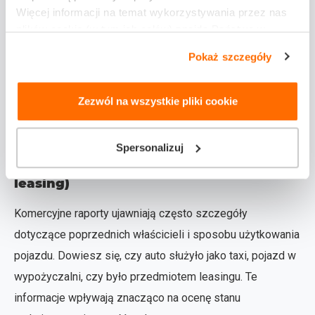
europejskich
Więcej informacji na temat wykorzystywania przez nas
plików cookie (w tym ich celów) znajdą Państwo w
Większe serwisy mają dostęp do międzynarodowych baz
naszej
Polityce plików cookie
Pokaż szczegóły
danych, co jest szczególnie ważne przy sprawdzaniu
pojazdów importowanych. Sprawdzają one historię w
bazach amerykańskich (Carfax, AutoCheck), kanadyjskich
Zezwól na wszystkie pliki cookie
oraz europejskich systemach ewidencji.
Spersonalizuj
Pokazują historię właścicieli, sposób
użytkowania (taxi, wypożyczalnia,
leasing)
Komercyjne raporty ujawniają często szczegóły
dotyczące poprzednich właścicieli i sposobu użytkowania
pojazdu. Dowiesz się, czy auto służyło jako taxi, pojazd w
wypożyczalni, czy było przedmiotem leasingu. Te
informacje wpływają znacząco na ocenę stanu