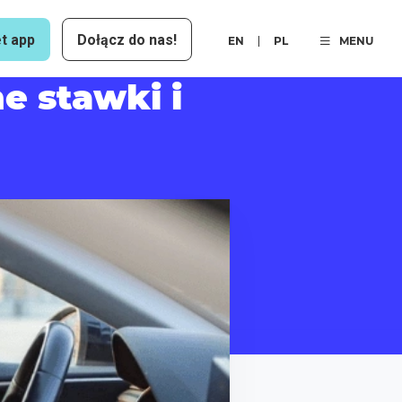
t app
Dołącz do nas!
EN
PL
MENU
e stawki i