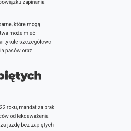
obowiązku zapinania
 karne, które mogą
ństwa może mieć
artykule szczegółowo
ia pasów oraz
piętych
2 roku, mandat za brak
wców od lekceważenia
za jazdę bez zapiętych