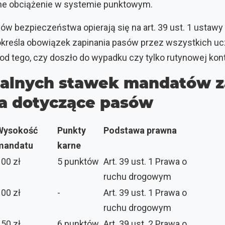
tne obciążenie w systemie punktowym.
ów bezpieczeństwa opierają się na art. 39 ust. 1 ustawy
określa obowiązek zapinania pasów przez wszystkich uc
od tego, czy doszło do wypadku czy tylko rutynowej kont
ualnych stawek mandatów z
a dotyczące pasów
Wysokość
Punkty
Podstawa prawna
mandatu
karne
100 zł
5 punktów
Art. 39 ust. 1 Prawa o
ruchu drogowym
100 zł
-
Art. 39 ust. 1 Prawa o
ruchu drogowym
150 zł
6 punktów
Art. 39 ust. 2 Prawa o