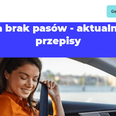
Ge
 brak pasów - aktualn
przepisy