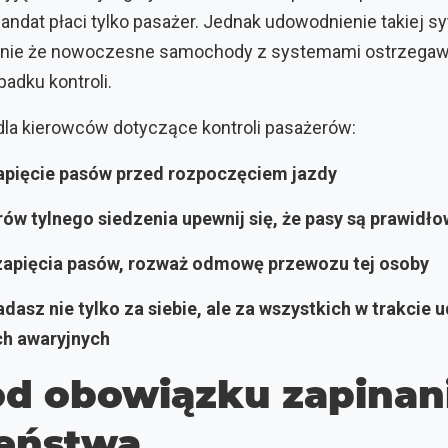
andat płaci tylko pasażer. Jednak udowodnienie takiej s
ólnie że nowoczesne samochody z systemami ostrzegaw
adku kontroli.
la kierowców dotyczące kontroli pasażerów:
apięcie pasów przed rozpoczęciem jazdy
ów tylnego siedzenia upewnij się, że pasy są prawidł
zapięcia pasów, rozważ odmowę przewozu tej osoby
dasz nie tylko za siebie, ale za wszystkich w trakcie
ch awaryjnych
od obowiązku zapinan
eństwa