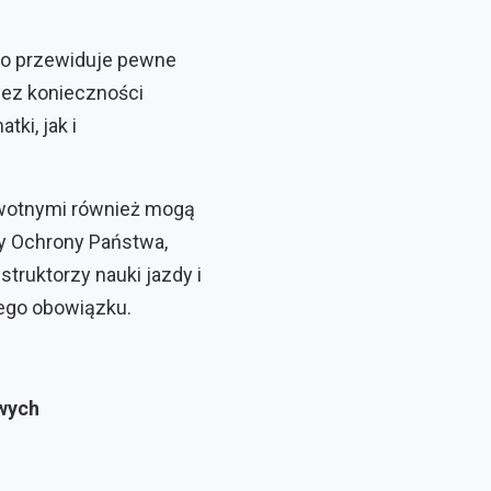
wo przewiduje pewne
bez konieczności
ki, jak i
owotnymi również mogą
y Ochrony Państwa,
truktorzy nauki jazdy i
ego obowiązku.
wych