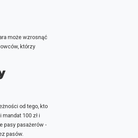
kara może wzrosnąć
rowców, którzy
y
żności od tego, kto
 mandat 100 zł i
te pasy pasażerów -
ez pasów.