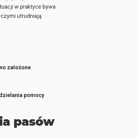
ytuacji w praktyce bywa
czymi utrudniają
owo założone
 udzielania pomocy
ia pasów