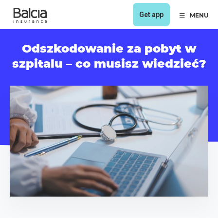
Get app
MENU
Odszkodowanie za pobyt w
szpitalu – co musisz wiedzieć?