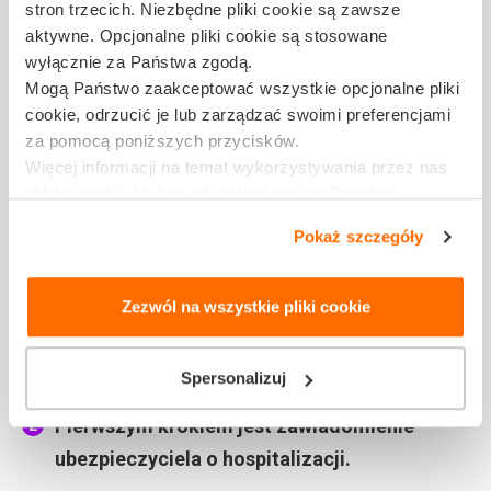
stron trzecich. Niezbędne pliki cookie są zawsze
aktywne. Opcjonalne pliki cookie są stosowane
Jak ubiegać się o
wyłącznie za Państwa zgodą.
odszkodowanie za pobyt w
Mogą Państwo zaakceptować wszystkie opcjonalne pliki
szpitalu?
cookie, odrzucić je lub zarządzać swoimi preferencjami
za pomocą poniższych przycisków.
Aby uzyskać odszkodowanie za pobyt w szpitalu, musisz
Więcej informacji na temat wykorzystywania przez nas
mieć odpowiednie
ubezpieczenie
na wypadek
plików cookie (w tym ich celów) znajdą Państwo w
naszej
Polityce plików cookie
hospitalizacji. Proces ubiegania się o odszkodowanie
Pokaż szczegóły
obejmuje następujące kroki:
Zezwól na wszystkie pliki cookie
Proces rozpoczyna się po zakończeniu
leczenia szpitalnego, gdy pacjent jest już
wypisany ze szpitala.
Spersonalizuj
Pierwszym krokiem jest zawiadomienie
ubezpieczyciela o hospitalizacji.