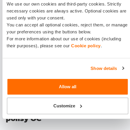
Sprzedawca pozostaje współodpowiedzialny
We use our own cookies and third-party cookies. Strictly
necessary cookies are always active. Optional cookies are
do momentu zgłoszenia zbycia
used only with your consent.
You can accept all optional cookies, reject them, or manage
Możliwość wypowiedzenia umowy w celu
your preferences using the buttons below.
uniknięcia dalszych płatności
For more information about our use of cookies (including
their purposes), please see our
Cookie policy
.
Konieczność wykupienia nowej polisy przy
wypowiedzeniu
Show details
Jeśli nie chcesz przejmować rat, możesz wypowiedzieć
przejętą polisę i wykupić nową na własnych warunkach.
Allow all
Pamiętaj jednak o zapewnieniu ciągłości ochrony
ubezpieczeniowej.
Customize
Wypowiedzenie przejętej
polisy OC