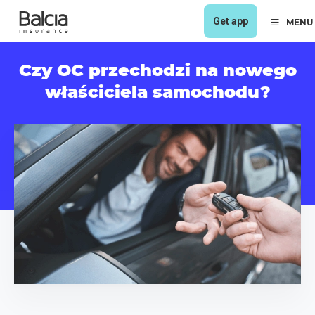
Get app
MENU
Czy OC przechodzi na nowego
właściciela samochodu?