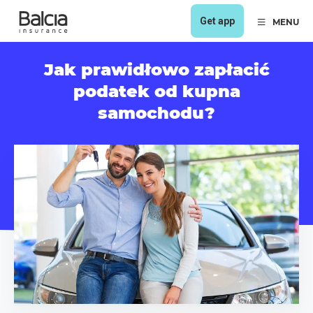
Get app
MENU
Jak prawidłowo zapłacić
podatek od kupna
samochodu?