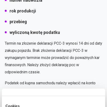
numer nadwozia
rok produkcji
przebieg
wyliczoną kwotę podatku
Termin na złożenie deklaracji PCC-3 wynosi 14 dni od daty
zakupu pojazdu. Brak złożenia deklaracji PCC-3 w
wymaganym terminie może prowadzić do poważnych kar
finansowych. Należy złożyć deklarację pcc w
odpowiednim czasie.
Podatek od kupna samochodu należy wpłacić na konto
bankowe urzędów skarbowych. Można dokonać płatności
podatku PCC przelewem na konto urzędowe, a także w
kasie urzędu skarbowego. Aby zapłać podatek przelewem
Cookies