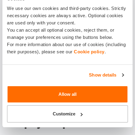
na konto urzędu skarbowego, można skorzystać z
We use our own cookies and third-party cookies. Strictly
bankowości elektronicznej, wybierając opcję przelew
necessary cookies are always active. Optional cookies
are used only with your consent.
podatkowy.
You can accept all optional cookies, reject them, or
manage your preferences using the buttons below.
Dokonanie płatności w kasie urzędu skarbowego jest
For more information about our use of cookies (including
również możliwe, jednak wygodniejszą opcją może być
their purposes), please see our
Cookie policy
.
przelew bankowy na rachunek bankowy. Dzięki
bankowości elektronicznej można to zrobić bez
wychodzenia z domu, co oszczędza czas i energię.
Show details
Pamiętaj, aby zachować potwierdzenie dokonania
płatności kwalifikowanym podpisem elektronicznym,
Allow all
ponieważ może być wymagane przy rejestracji pojazdu.
Wyjątki i zwolnienia z podatku
Customize
PCC przy zakupie samochodu