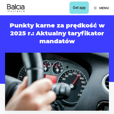
Get app
MENU
Punkty karne za prędkość w
2025 r.: Aktualny taryfikator
mandatów