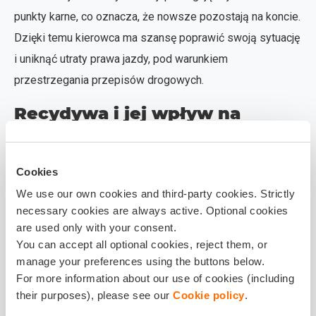
punkty karne, co oznacza, że nowsze pozostają na koncie.
Dzięki temu kierowca ma szansę poprawić swoją sytuację
i uniknąć utraty prawa jazdy, pod warunkiem
przestrzegania przepisów drogowych.
Recydywa i jej wpływ na
wysokość mandatów i
punktów karnych
Cookies
Recydywa drogowa oznacza powtarzanie tych samych
We use our own cookies and third-party cookies. Strictly
wykroczeń przez kierowcę w krótkim czasie. Jeśli
necessary cookies are always active. Optional cookies
are used only with your consent.
kierowca popełni to samo wykroczenie w ciągu dwóch lat,
You can accept all optional cookies, reject them, or
grozi mu podwójny mandat. Takie zaostrzenie kar ma na
manage your preferences using the buttons below.
celu zniechęcenie do łamania przepisów i poprawę
For more information about our use of cookies (including
bezpieczeństwa na drogach.
their purposes), please see our
Cookie policy
.