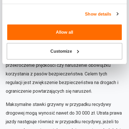
Kara za recydywę drogową obowiązuje w przypadku
popełnienia tego samego wykroczenia w ciągu 24
Show details
miesięcy od pierwszego ukarania. Konsekwencje mogą
obejmować podwójną wysokość grzywny, a w niektórych
Allow all
przypadkach także skierowanie sprawy do sądu. Przepisy
te dotyczą szczególnie niebezpiecznych wykroczeń,
Customize
takich jak jazda pod wpływem alkoholu, rażące
przekroczenie prędkości czy naruszenie obowiązku
korzystania z pasów bezpieczeństwa. Celem tych
regulacji jest zwiększenie bezpieczeństwa na drogach i
ograniczenie powtarzających się naruszeń.
Maksymalne stawki grzywny w przypadku recydywy
drogowej mogą wynosić nawet do 30 000 zł. Utrata prawa
jazdy następuje również w przypadku recydywy, jeżeli to