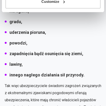
pożaru (nie dotyczy podpalenia),
Customize
huraganu,
gradu,
uderzenia pioruna,
powodzi,
zapadnięcia bądź osunięcia się ziemi,
lawiny,
innego nagłego działania sił przyrody.
Tak więc ubezpieczyciele świadomi zagrożeń związanych
z ekstremalnymi zjawiskami pogodowymi oferują
ubezpieczenia, które mają chronić właścicieli pojazdów