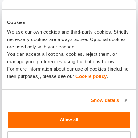
także transport do warsztatu, jeśli naprawa na miejscu nie
jest możliwa. Zgłoszenie szkody i prawidłowy przebieg
procesu likwidacji szkody są kluczowe dla uzyskania
Cookies
należnego odszkodowania.
We use our own cookies and third-party cookies. Strictly
necessary cookies are always active. Optional cookies
Ubezpieczenie AC
chroni przed szkodami powstałymi
are used only with your consent.
You can accept all optional cookies, reject them, or
wskutek działania sił przyrody, w tym także tych
manage your preferences using the buttons below.
związanych z ekstremalnymi zjawiskami pogodowymi.
For more information about our use of cookies (including
Zazwyczaj znajdziesz zapis, że owe działania sił
their purposes), please see our
Cookie policy
.
przyrody powinny być nagłe – a takie właśnie są
omawiane w tym artykule zagrożenia.
Show details
Towarzystwa ubezpieczeniowe oferują AC dedykowane
szkodom spowodowanym przez zjawiska pogodowe, gdy
Allow all
dojdzie do jednego z następujących zdarzeń: