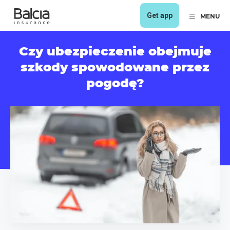
Get app
MENU
Czy ubezpieczenie obejmuje
szkody spowodowane przez
pogodę?