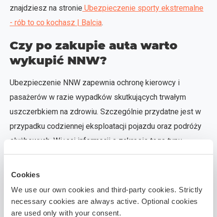
znajdziesz na stronie
Ubezpieczenie sporty ekstremalne
- rób to co kochasz | Balcia
.
Czy po zakupie auta warto
wykupić NNW?
Ubezpieczenie NNW zapewnia ochronę kierowcy i
pasażerów w razie wypadków skutkujących trwałym
uszczerbkiem na zdrowiu. Szczególnie przydatne jest w
przypadku codziennej eksploatacji pojazdu oraz podróży
służbowych. Więcej informacji o zakresie tego typu
ochrony znajdziesz w ofercie
Ubezpieczenie NNW -
ochrona na wypadek nieszczęśliwych zdarzeń | Balcia
.
Cookies
Kiedy należy rozważyć
We use our own cookies and third-party cookies. Strictly
necessary cookies are always active. Optional cookies
ubezpieczenie nieruchomości
are used only with your consent.