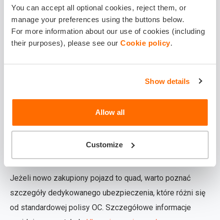
wraz z autem?
You can accept all optional cookies, reject them, or
manage your preferences using the buttons below.
Zakup samochodu często idzie w parze z inwestycją w
For more information about our use of cookies (including
inne dobra materialne, jak np. dom lub mieszkanie.
their purposes), please see our
Cookie policy
.
Zabezpieczenie mienia to logiczne uzupełnienie ochrony
pojazdu. Na temat kompleksowej ochrony nieruchomości
Show details
przeczytasz na stronie
Ubezpieczenie nieruchomości -
zabezpiecz swój dom | Balcia
.
Allow all
Czy istnieją ubezpieczenia dla
użytkowników quadów i
Customize
innych pojazdów specjalnych?
Jeżeli nowo zakupiony pojazd to quad, warto poznać
szczegóły dedykowanego ubezpieczenia, które różni się
od standardowej polisy OC. Szczegółowe informacje