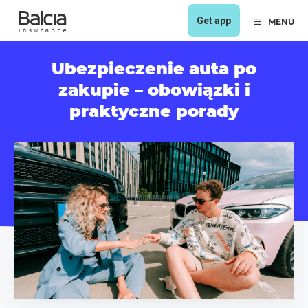
Get app
MENU
Ubezpieczenie auta po
zakupie – obowiązki i
praktyczne porady